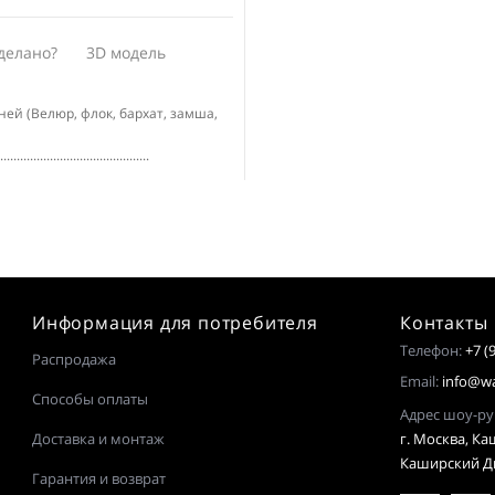
делано?
3D модель
актам к нашему менеджеру
ей (Велюр, флок, бархат, замша,
.........................
.............................................
Информация для потребителя
Контакты
Телефон:
+7 (
Распродажа
Email:
info@wa
Способы оплаты
Адрес шоу
Доставка и монтаж
г. Москва, Каш
Каширский Дв
Гарантия и возврат