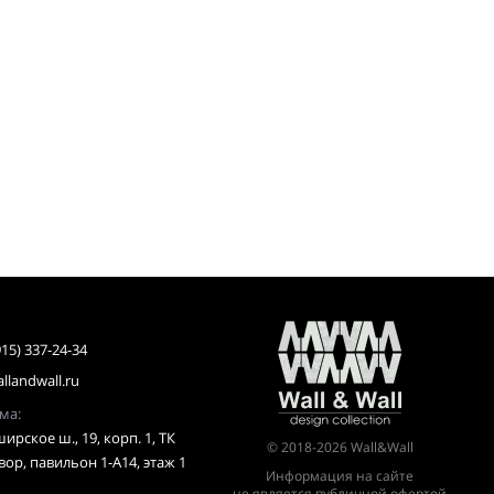
915) 337-24-34
llandwall.ru
-рума:
ирское ш., 19, корп. 1, ТК
© 2018-2026 Wall&Wall
ор, павильон 1-А14, этаж 1
Информация на сайте
не является публичной офертой