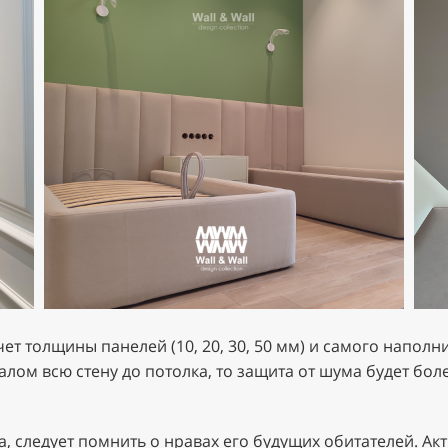
т толщины панелей (10, 20, 30, 50 мм) и самого наполн
лом всю стену до потолка, то защита от шума будет бо
, следует помнить о нравах его будущих обитателей. А