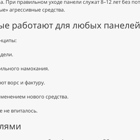
ла. При правильном уходе панели служат 8–12 лет без по
ые» агрессивные средства.
ые работают для любых панеле
инципы:
едели.
ильного намокания.
т ворс и фактуру.
менением нового средства.
е не впиталось.
елями