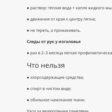
●
раствор: теплая вода + капля жидкого мы
●
движения от края к центру пятна;
●
не тереть, а промакивать.
Следы от рук у изголовья
●
раз в 2–3 месяца легкая профилактическ
Что нельзя
●
хлорсодержащие средства;
●
спирт в чистом виде;
●
обильное намокание ткани.
Уход за велюровыми панелями