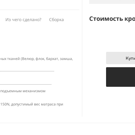
Стоимость кр
Из чего сделано?
Сборка
ым контактам к нашему менеджеру
ется последующая сборка
........................................
Купи
ых тканей (Велюр, флок, бархат, замша,
ые ламели
............................................................
.........................................................
олы - экологична)
 с подъемным механизмом
..............................................
150N, допустимый вес матраса при
ханизм):
ЛМДФ белого цвета
.........................................................
.....................................................