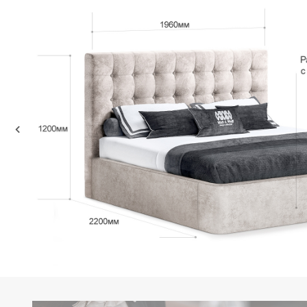
Высота опор:
5см
...................................................................................................................................
Матрас утопает на:
7см
...................................................................................................................................