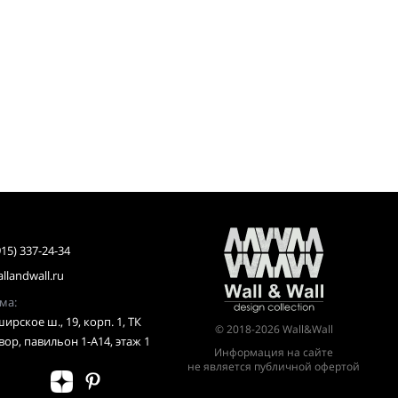
915) 337-24-34
llandwall.ru
-рума:
ирское ш., 19, корп. 1, ТК
© 2018-2026 Wall&Wall
ор, павильон 1-А14, этаж 1
Информация на сайте
не является публичной офертой