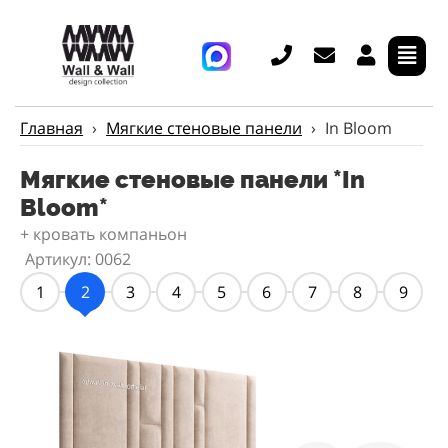
Главная
›
Мягкие стеновые панели
›
In Bloom
Мягкие стеновые панели *In
Bloom*
+ кровать компаньон
Артикул: 0062
1
2
3
4
5
6
7
8
9