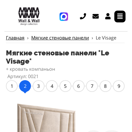
Главная
›
Мягкие стеновые панели
›
Le Visage
Мягкие стеновые панели *Le
Visage*
+ кровать компаньон
Артикул: 0021
1
2
3
4
5
6
7
8
9