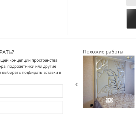
с подъемным механизмом
лы - экологична)
..........................................................
см
Высота
анизм):
ЛМДФ белого цвета
Похожие работы
РАТЬ?
бщей концепции пространства.
бра, подрозетники или другие
м выбирать подбирать вставки в