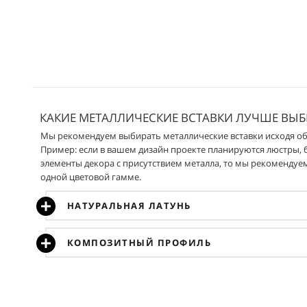
Габариты:
Ваш размер матраса + 15см в ширину \ + 9см в длину
Материал опор:
Бук + фетровая прокладка (не царапает пол)
.............................................................................................................
..................................................................................................................
Подъемный механизм:
На выбор без подъемного механизма \ 
Материал каркаса:
Пищевая фанера марки ФК (не выделяет фено
..........................................................
.........................................................................
Съемный чехол:
Да
Наполнитель:
Пенополиуретан (Поролон) марки ST
....................................................................................................................................
...................................................................................................................................
Высота царги:
35см
Толщина царги:
6,5см
Матрас утопает:
7
Материал дна для хранения белья (если есть подъемный мех
опор:
6см
.................................................................
....................................................
КАКИЕ МЕТАЛЛИЧЕСКИЕ ВСТАВКИ ЛУЧШЕ ВЫБ
Мы рекомендуем выбирать металлические вставки исходя о
Пример: если в вашем дизайн проекте планируются люстры, 
элементы декора с присутствием металла, то мы рекомендуе
одной цветовой гамме.
НАТУРАЛЬНАЯ ЛАТУНЬ
КОМПОЗИТНЫЙ ПРОФИЛЬ