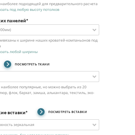
 наиболее подходящей для предварительного расчета
зать под любую высоту потолков
их панелей*
000мм)
ивязаны к ширине наших кроватей-компаньонов под
а
азать любой ширины
ПОСМОТРЕТЬ ТКАНИ
наиболее популярные, но можно выбрать из 20
юр, флок, бархат, замша, алькантара, текстиль, эко-
ие вставки*
ПОСМОТРЕТЬ ВСТАВКИ
рхность зеркальная