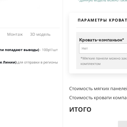
*Данную модель можно также
ПАРАМЕТРЫ КРОВА
Монтаж
3D модель
Кровать-компаньон*
Нет
ели попадают выводы)
м контактам к нашему менеджеру
 каждая деталь является
- 100р\1шт
онтажа на подготовленную
опорций рисунка
*Мягкие панели можно зак
......................................................................
ые Линии)
для отправки в регионы
комплектом
жа нужна выровненная,
ых тканей (Велюр, флок, бархат,
.....................................................
............................................................
........
Стоимость мягких панеле
.............................
Стоимость кровати комп
...
ребро\черный, поверхность
ИТОГО
................................
е ламели