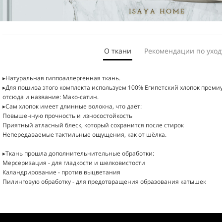
О ткани
Рекомендации по уход
▸Натуральная гиппоаллергенная ткань.
▸Перед первым использованием, постирайте белье в теплой воде
▸Для пошива этого комплекта используем 100% Египетский хлопок премиум
▸Бельё может давать усадку до 6-8% - это учтено в размерах
отсюда и название: Мако-сатин.
▸При стирке заполняйте барабан стиральной машины до 50%
▸Сам хлопок имеет длинные волокна, что даёт:
▸Выворачивайте изделия наизнанку, чтобы дольше сохранить цвет
Повышенную прочность и износостойкость
▸Застегивайте все молнии перед началом стирки
Приятный атласный блеск, который сохранится после стирок
▸Не используйте отбеливающие средства
Непередаваемые тактильные ощущения, как от шёлка.
▸Рекомендуем бережную стирку не выше 40 градусов С
▸Автоматическая сушка на деликатном режиме
▸Ткань прошла дополнительнительные обработки:
Мерсеризация - для гладкости и шелковистости
Каландрирование - против выцветания
Пилинговую обработку - для предотвращения образования катышек