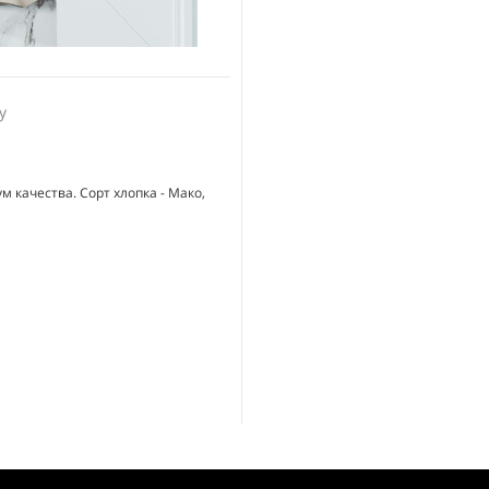
у
 качества. Сорт хлопка - Мако,