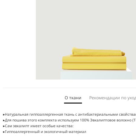
О ткани
Рекомендации по ухо
▸Натуральная гиппоаллергенная ткань с антибактериальными свойства
▸Перед первым использованием, постирайте белье в теплой воде
▸Для пошива этого комплекта используем 100% Эвкалиптовое волокно (Т
▸Бельё может давать усадку до 6-8% - это учтено в размерах
▸Сам эвкалипт имеет особые качества:
▸При стирке заполняйте барабан стиральной машины до 50%
▸Гиппоаллергенный и экологичный материал
▸Выворачивайте изделия наизнанку, чтобы дольше сохранить цвет