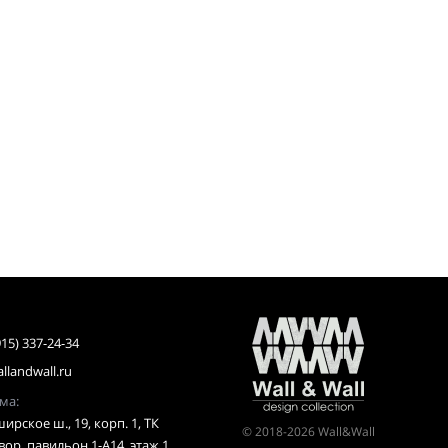
915) 337-24-34
llandwall.ru
-рума:
ирское ш., 19, корп. 1, ТК
© 2018-2026 Wall&Wall
ор, павильон 1-А14, этаж 1