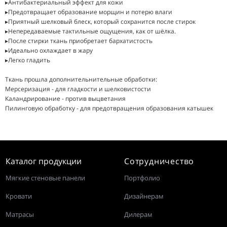
▸Антибактериальный эффект для кожи
▸Застегивайте все молнии перед началом стирки
▸Предотвращает образование морщин и потерю влаги
▸Не используйте отбеливающие средства
▸Приятный шелковый блеск, который сохранится после стирок
▸Рекомендуем бережную стирку не выше 40 градусов С
▸Непередаваемые тактильные ощущения, как от шёлка.
▸Автоматическая сушка на деликатном режиме
▸После стирки ткань приобретает бархатистость
▸Идеально охлаждает в жару
▸Легко гладить
Ткань прошла дополнительнительные обработки:
Мерсеризация - для гладкости и шелковистости
Каландрирование - против выцветания
Пилинговую обработку - для предотвращения образования катышек
Каталог продукции
Сотрудничество
Мягкие стеновые панели
Портфолио
Кровати
Дизайнерам
Матрасы
Дилерам