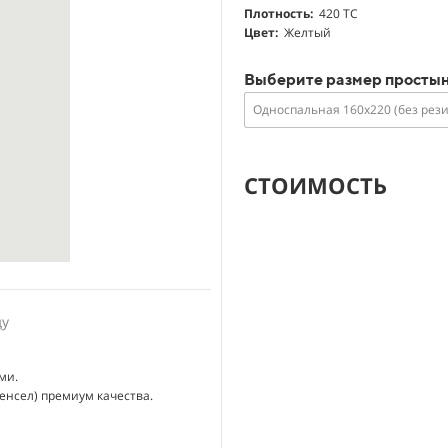
Плотность:
420 ТС
Цвет:
Желтый
Выберите размер просты
Односпальная 160х220 (без рез
СТОИМОСТЬ
ду
ми.
енсел) премиум качества.