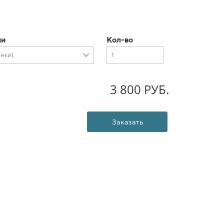
ни
Кол-во
инки)
3 800 РУБ.
Заказать